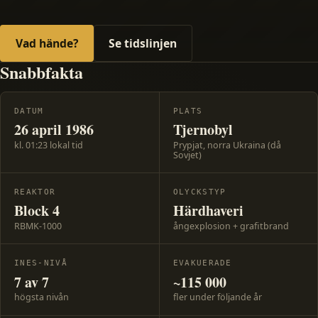
Vad hände?
Se tidslinjen
Snabbfakta
DATUM
PLATS
26 april 1986
Tjernobyl
kl. 01:23 lokal tid
Prypjat, norra Ukraina (då
Sovjet)
REAKTOR
OLYCKSTYP
Block 4
Härdhaveri
RBMK-1000
ångexplosion + grafitbrand
INES-NIVÅ
EVAKUERADE
7 av 7
~115 000
högsta nivån
fler under följande år