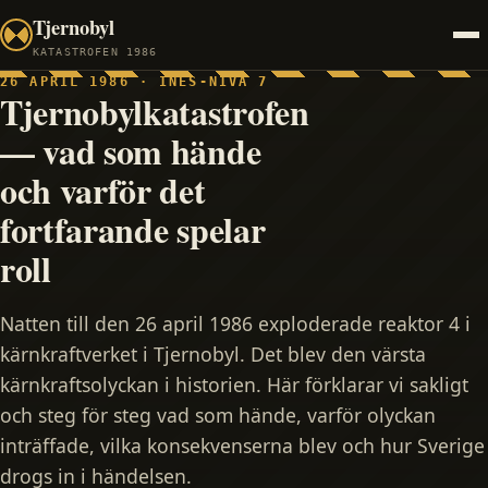
Tjernobyl
KATASTROFEN 1986
26 APRIL 1986 · INES-NIVÅ 7
Tjernobylkatastrofen
— vad som hände
och varför det
fortfarande spelar
roll
Natten till den 26 april 1986 exploderade reaktor 4 i
kärnkraftverket i Tjernobyl. Det blev den värsta
kärnkraftsolyckan i historien. Här förklarar vi sakligt
och steg för steg vad som hände, varför olyckan
inträffade, vilka konsekvenserna blev och hur Sverige
drogs in i händelsen.